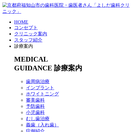
HOME
コンセプト
クリニック案内
スタッフ紹介
診療案内
MEDICAL
GUIDANCE
診療案内
歯周病治療
インプラント
ホワイトニング
審美歯科
予防歯科
小児歯科
むし歯治療
義歯（入れ歯）
症例紹介