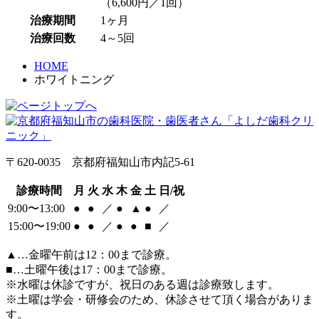
（6,600円／1回）
治療期間
1ヶ月
治療回数
4～5回
HOME
ホワイトニング
〒620-0035 京都府福知山市内記5-61
診療時間
月
火
水
木
金
土
日/祝
9:00〜13:00
●
●
／
●
▲
●
／
15:00〜19:00
●
●
／
●
●
■
／
▲…金曜午前は12：00まで診療。
■…土曜午後は17：00まで診療。
※水曜は休診ですが、祝日のある週は診療致します。
※土曜は学会・研修会のため、休診させて頂く場合がありま
す。