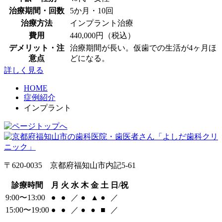
治療期間・回数
5か月・10回
治療方法
インプラント治療
費用
440,000円（税込）
デメリット・注
治療期間が長い。仮歯での生活が4ヶ月ほ
意点
どになる。
詳しく見る
HOME
症例紹介
インプラント
〒620-0035 京都府福知山市内記5-61
診療時間
月
火
水
木
金
土
日/祝
9:00〜13:00
●
●
／
●
▲
●
／
15:00〜19:00
●
●
／
●
●
■
／