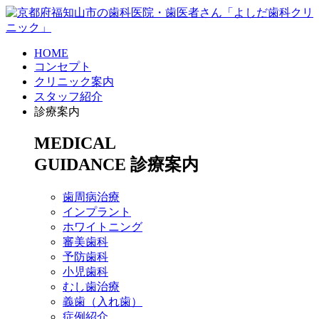
HOME
コンセプト
クリニック案内
スタッフ紹介
診療案内
MEDICAL
GUIDANCE
診療案内
歯周病治療
インプラント
ホワイトニング
審美歯科
予防歯科
小児歯科
むし歯治療
義歯（入れ歯）
症例紹介